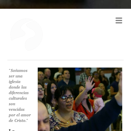
"Soñamos
ser una
iglesia
donde las
diferencias
culturales
son
vencidas
por el amor
de Cristo."
La