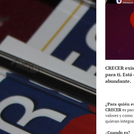
CRECER
exis
para ti. Est
abundante.
¿Para quién e
CRECER
es par
valores y como 
quieran integrar
¿Cuando es?