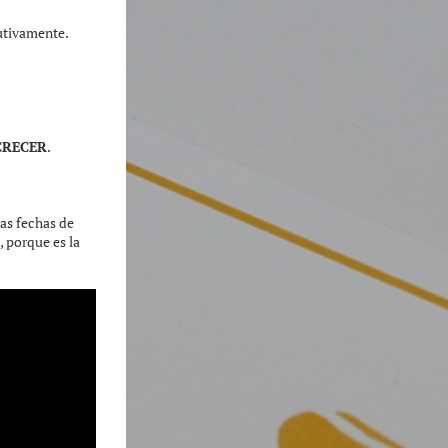
cutivamente.
CRECER
.
las fechas de
 porque es la