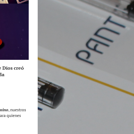
e Dios creó
da
amino
, nuestros
para quienes