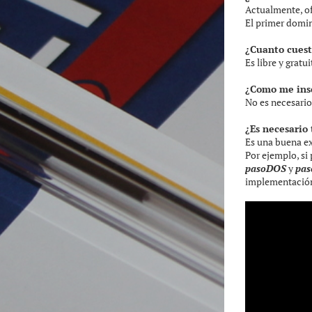
Actualmente, 
El primer domi
¿Cuanto cues
Es libre y gratu
¿Como me ins
No es necesario 
¿Es necesario
Es una buena ex
Por ejemplo, si
pasoDOS
y
pa
implementación 