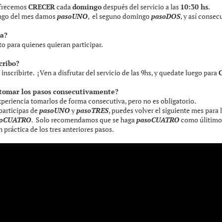
ofrecemos
CRECER
cada
domingo
después del servicio a las
10:30 hs
.
ngo del mes damos
pasoUNO
, el seguno domingo
pasoDOS
, y así conse
ta?
ito para quienes quieran participar.
cribo?
inscribirte. ¡Ven a disfrutar del servicio de las 9hs, y quedate luego para
 tomar los pasos consecutivamente?
periencia tomarlos de forma consecutiva, pero no es obligatorio.
 participas de
pasoUNO
y
pasoTRES
, puedes volver el siguiente mes para 
soCUATRO
. Solo recomendamos que se haga
pasoCUATRO
como úlitimo,
práctica de los tres anteriores pasos.